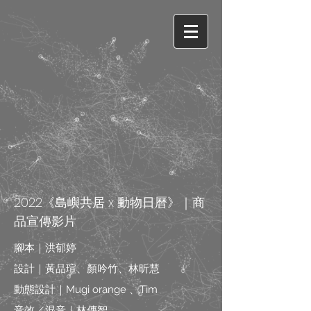
2022《島嶼共居 x 動物日曆》｜商
品宣傳影片
腳本｜洪郁婷
設計｜黃品瑄、顏吟竹、林昕慧
動態設計｜Mugi orange 、Tim
音效／混音｜林傳智